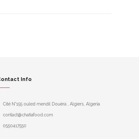
Contact Info
Cité N°155 ouled mendil Douéra , Algiers, Algeria
contact@chafiafood.com
0550417550