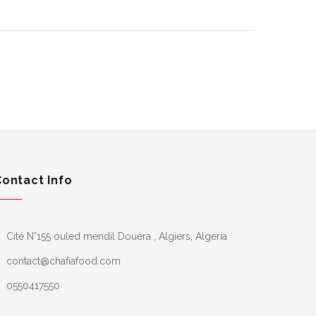
Contact Info
Cité N°155 ouled mendil Douéra , Algiers, Algeria
contact@chafiafood.com
0550417550