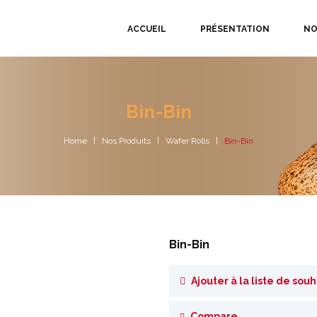
ACCUEIL
PRÉSENTATION
NO
Bin-Bin
Home
Nos Produits
Wafer Rolls
Bin-Bin
Bin-Bin
Ajouter à la liste de souh
Compare