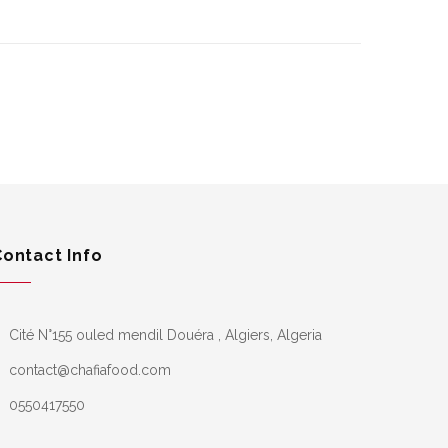
Contact Info
Cité N°155 ouled mendil Douéra , Algiers, Algeria
contact@chafiafood.com
0550417550